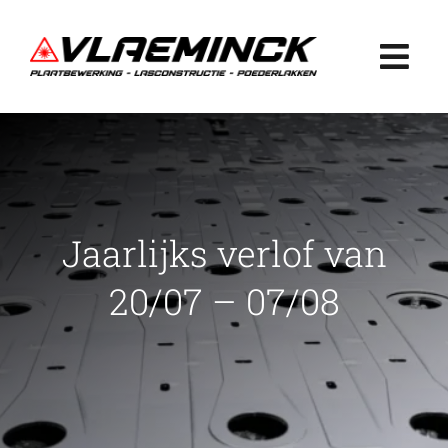
Ga
naar
Togg
inhoud
Navi
Home
Plaatbewerking
Jaarlijks verlof van
Lasconstructie
20/07 – 07/08
Poederlakken
Projecten