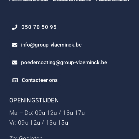
050 70 50 95
info@group-vlaeminck.be
poedercoating@group-vlaeminck.be
Contacteer ons
OPENINGSTIJDEN
Ma – Do: 09u-12u / 13u-17u
Vr: 09u-12u / 13u-15u
Za: Gesloten