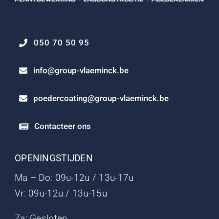
050 70 50 95
info@group-vlaeminck.be
poedercoating@group-vlaeminck.be
Contacteer ons
OPENINGSTIJDEN
Ma – Do: 09u-12u / 13u-17u
Vr: 09u-12u / 13u-15u
Za: Gesloten