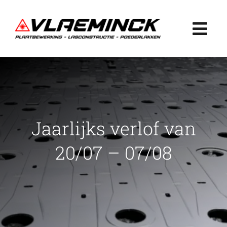
Ga
naar
Togg
inhoud
Navi
Home
Plaatbewerking
Jaarlijks verlof van
Lasconstructie
20/07 – 07/08
Poederlakken
Projecten