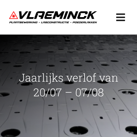
Ga
naar
Togg
inhoud
Navi
Home
Plaatbewerking
Jaarlijks verlof van
Lasconstructie
20/07 – 07/08
Poederlakken
Projecten