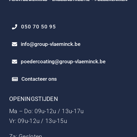
050 70 50 95
info@group-vlaeminck.be
poedercoating@group-vlaeminck.be
Contacteer ons
OPENINGSTIJDEN
Ma – Do: 09u-12u / 13u-17u
Vr: 09u-12u / 13u-15u
Za: Gesloten