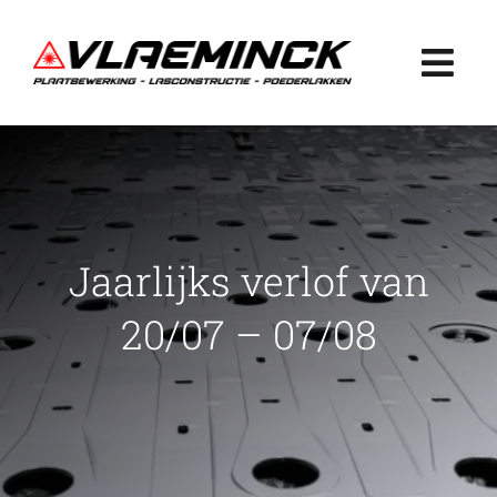
Ga
naar
Togg
inhoud
Navi
Home
Plaatbewerking
Jaarlijks verlof van
Lasconstructie
20/07 – 07/08
Poederlakken
Projecten