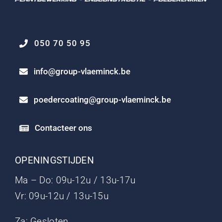
050 70 50 95
info@group-vlaeminck.be
poedercoating@group-vlaeminck.be
Contacteer ons
OPENINGSTIJDEN
Ma – Do: 09u-12u / 13u-17u
Vr: 09u-12u / 13u-15u
Za: Gesloten