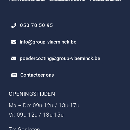
050 70 50 95
info@group-vlaeminck.be
poedercoating@group-vlaeminck.be
Contacteer ons
OPENINGSTIJDEN
Ma – Do: 09u-12u / 13u-17u
Vr: 09u-12u / 13u-15u
Za: Gesloten