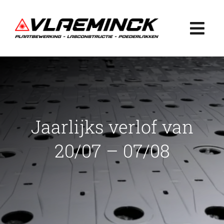
Ga
naar
Togg
inhoud
Navi
Home
Plaatbewerking
Jaarlijks verlof van
Lasconstructie
20/07 – 07/08
Poederlakken
Projecten