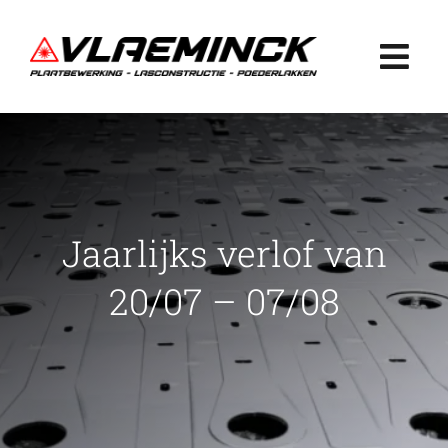
Ga
naar
Togg
inhoud
Navi
Home
Plaatbewerking
Jaarlijks verlof van
Lasconstructie
20/07 – 07/08
Poederlakken
Projecten