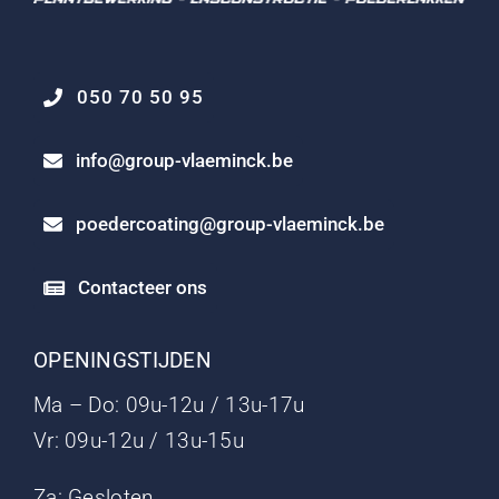
050 70 50 95
info@group-vlaeminck.be
poedercoating@group-vlaeminck.be
Contacteer ons
OPENINGSTIJDEN
Ma – Do: 09u-12u / 13u-17u
Vr: 09u-12u / 13u-15u
Za: Gesloten