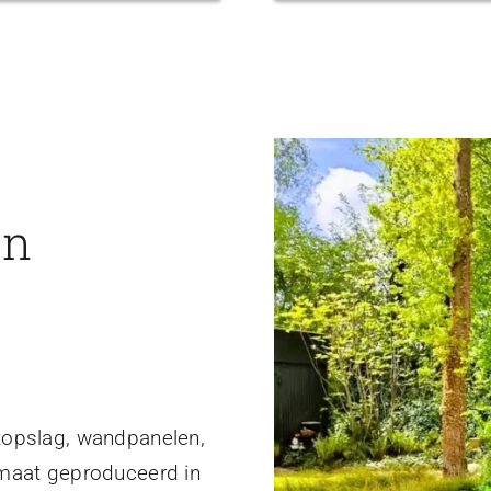
en
topslag, wandpanelen,
 maat geproduceerd in