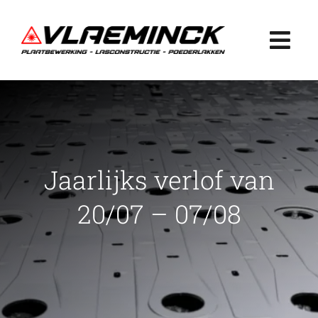
Ga
naar
Togg
inhoud
Navi
Home
Plaatbewerking
Jaarlijks verlof van
Lasconstructie
20/07 – 07/08
Poederlakken
Projecten