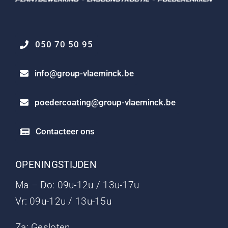
050 70 50 95
info@group-vlaeminck.be
poedercoating@group-vlaeminck.be
Contacteer ons
OPENINGSTIJDEN
Ma – Do: 09u-12u / 13u-17u
Vr: 09u-12u / 13u-15u
Za: Gesloten