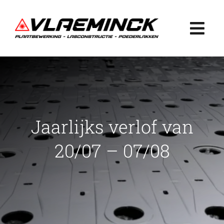
Ga
naar
Togg
inhoud
Navi
Home
Plaatbewerking
Jaarlijks verlof van
Lasconstructie
20/07 – 07/08
Poederlakken
Projecten