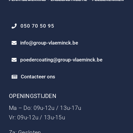
050 70 50 95
info@group-vlaeminck.be
poedercoating@group-vlaeminck.be
Contacteer ons
OPENINGSTIJDEN
Ma – Do: 09u-12u / 13u-17u
Vr: 09u-12u / 13u-15u
Za: Gesloten