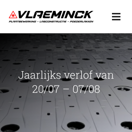
Ga
naar
Togg
inhoud
Navi
Home
Plaatbewerking
Jaarlijks verlof van
Lasconstructie
20/07 – 07/08
Poederlakken
Projecten