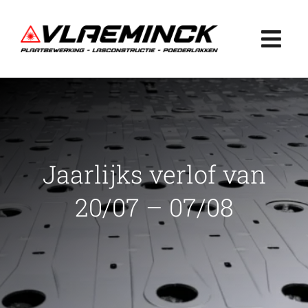
Ga
naar
Togg
inhoud
Navi
Home
Plaatbewerking
Jaarlijks verlof van
Lasconstructie
20/07 – 07/08
Poederlakken
Projecten