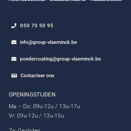
050 70 50 95
info@group-vlaeminck.be
poedercoating@group-vlaeminck.be
Contacteer ons
OPENINGSTIJDEN
Ma – Do: 09u-12u / 13u-17u
Vr: 09u-12u / 13u-15u
Za: Gesloten