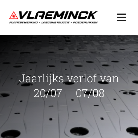
Ga
naar
Togg
inhoud
Navi
Home
Plaatbewerking
Jaarlijks verlof van
Lasconstructie
20/07 – 07/08
Poederlakken
Projecten