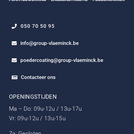
050 70 50 95
info@group-vlaeminck.be
poedercoating@group-vlaeminck.be
Contacteer ons
OPENINGSTIJDEN
Ma – Do: 09u-12u / 13u-17u
Vr: 09u-12u / 13u-15u
Za: Gesloten