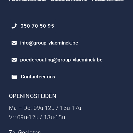
050 70 50 95
info@group-vlaeminck.be
poedercoating@group-vlaeminck.be
Contacteer ons
OPENINGSTIJDEN
Ma – Do: 09u-12u / 13u-17u
Vr: 09u-12u / 13u-15u
Za: Gesloten