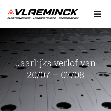
Ga
naar
Togg
inhoud
Navi
Home
Plaatbewerking
Jaarlijks verlof van
Lasconstructie
20/07 – 07/08
Poederlakken
Projecten