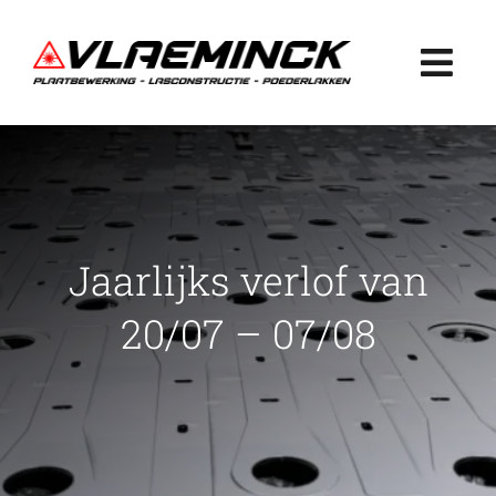
Ga
naar
Togg
inhoud
Navi
Home
Plaatbewerking
Jaarlijks verlof van
Lasconstructie
20/07 – 07/08
Poederlakken
Projecten