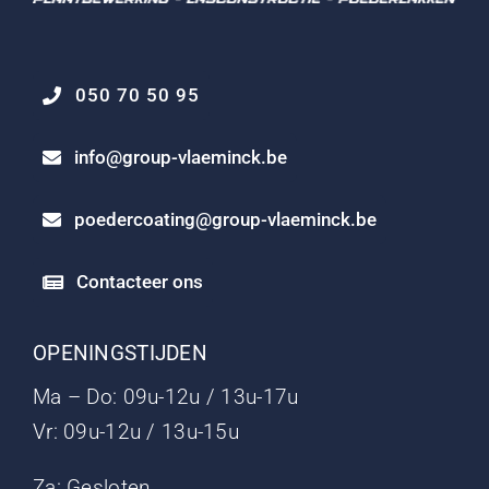
050 70 50 95
info@group-vlaeminck.be
poedercoating@group-vlaeminck.be
Contacteer ons
OPENINGSTIJDEN
Ma – Do: 09u-12u / 13u-17u
Vr: 09u-12u / 13u-15u
Za: Gesloten