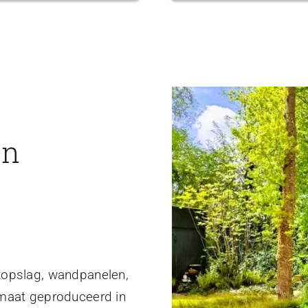
en
topslag, wandpanelen,
 maat geproduceerd in