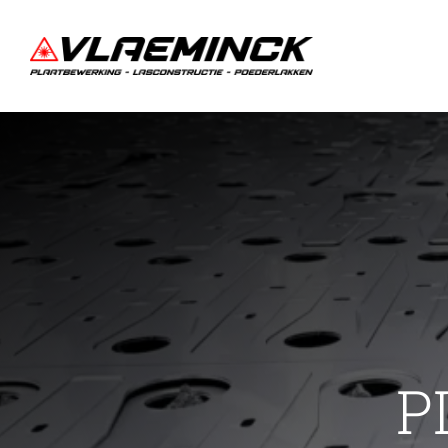
Ga
naar
inhoud
P