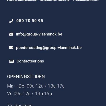
050 70 50 95
info@group-vlaeminck.be
poedercoating@group-vlaeminck.be
Contacteer ons
OPENINGSTIJDEN
Ma – Do: 09u-12u / 13u-17u
Vr: 09u-12u / 13u-15u
Za: Gesloten