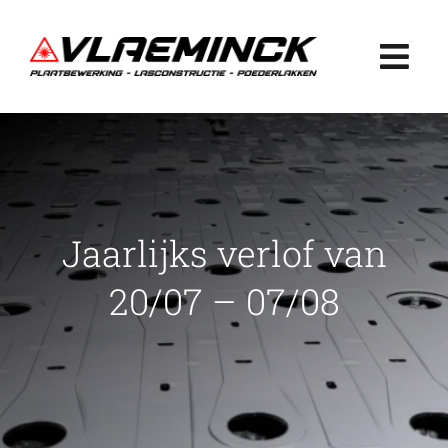
Ga
naar
Togg
inhoud
Navi
Home
Plaatbewerking
Jaarlijks verlof van
Lasconstructie
20/07 – 07/08
Poederlakken
Projecten