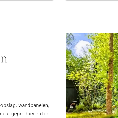
en
topslag, wandpanelen,
 maat geproduceerd in