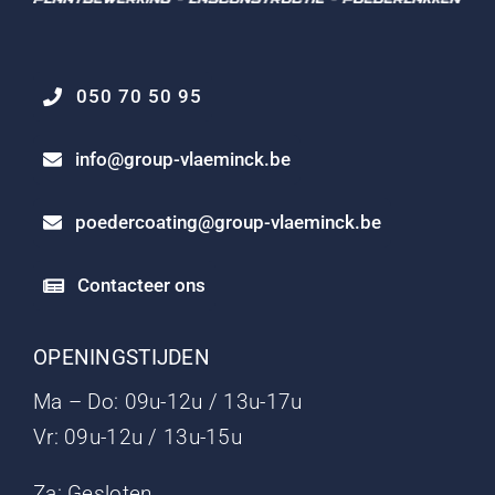
050 70 50 95
info@group-vlaeminck.be
poedercoating@group-vlaeminck.be
Contacteer ons
OPENINGSTIJDEN
Ma – Do: 09u-12u / 13u-17u
Vr: 09u-12u / 13u-15u
Za: Gesloten