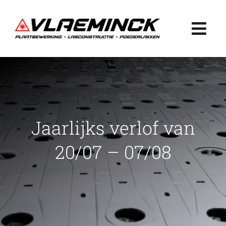
Ga
naar
Togg
inhoud
Navi
Home
Plaatbewerking
Jaarlijks verlof van
Lasconstructie
20/07 – 07/08
Poederlakken
Projecten