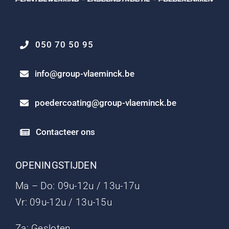
050 70 50 95
info@group-vlaeminck.be
poedercoating@group-vlaeminck.be
Contacteer ons
OPENINGSTIJDEN
Ma – Do: 09u-12u / 13u-17u
Vr: 09u-12u / 13u-15u
Za: Gesloten