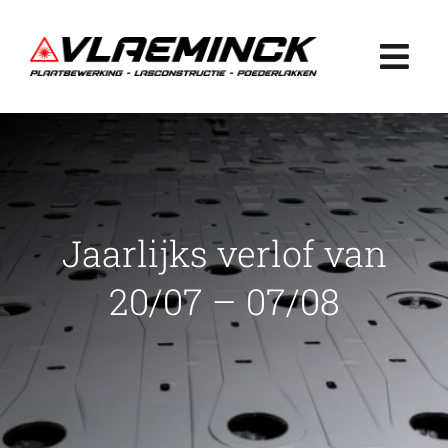
Ga
naar
Togg
inhoud
Navi
Home
Plaatbewerking
Jaarlijks verlof van
Lasconstructie
20/07 – 07/08
Poederlakken
Projecten