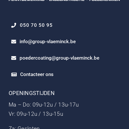
050 70 50 95
info@group-vlaeminck.be
poedercoating@group-vlaeminck.be
Contacteer ons
OPENINGSTIJDEN
Ma – Do: 09u-12u / 13u-17u
Vr: 09u-12u / 13u-15u
Za: Gesloten