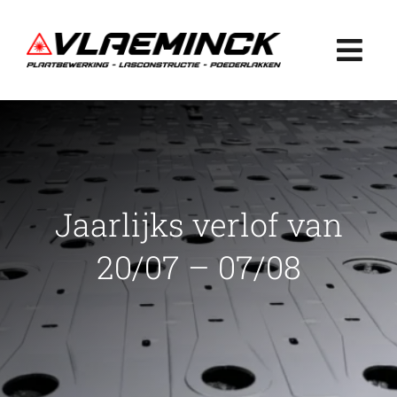
Ga
naar
Togg
inhoud
Navi
Home
Plaatbewerking
Jaarlijks verlof van
Lasconstructie
20/07 – 07/08
Poederlakken
Projecten