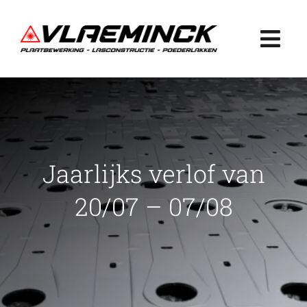
Ga
naar
Togg
inhoud
Navi
Home
Plaatbewerking
Jaarlijks verlof van
Lasconstructie
20/07 – 07/08
Poederlakken
Projecten