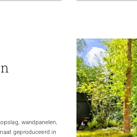
en
topslag, wandpanelen,
 maat geproduceerd in