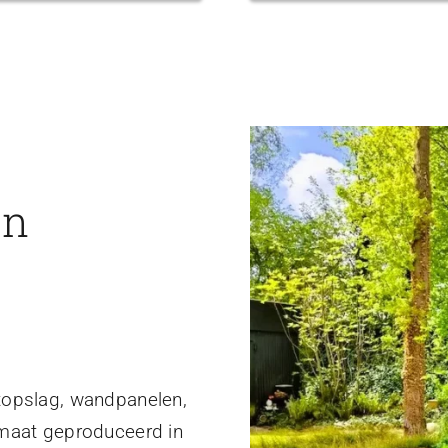
en
topslag, wandpanelen,
 maat geproduceerd in