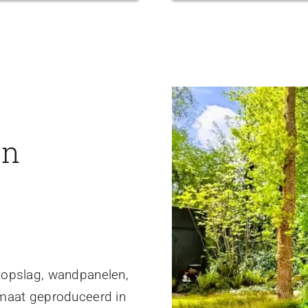
en
topslag, wandpanelen,
 maat geproduceerd in