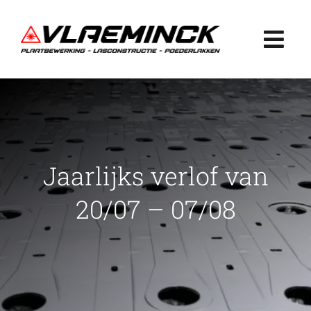
Ga
naar
Togg
inhoud
Navi
Home
Plaatbewerking
Jaarlijks verlof van
Lasconstructie
20/07 – 07/08
Poederlakken
Projecten