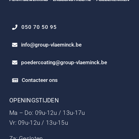
050 70 50 95
info@group-vlaeminck.be
poedercoating@group-vlaeminck.be
Contacteer ons
OPENINGSTIJDEN
Ma – Do: 09u-12u / 13u-17u
Vr: 09u-12u / 13u-15u
Za: Gesloten