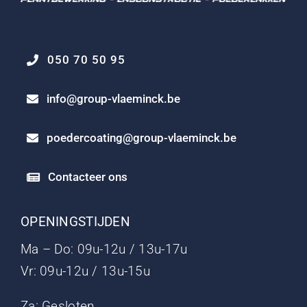
050 70 50 95
info@group-vlaeminck.be
poedercoating@group-vlaeminck.be
Contacteer ons
OPENINGSTIJDEN
Ma – Do: 09u-12u / 13u-17u
Vr: 09u-12u / 13u-15u
Za: Gesloten