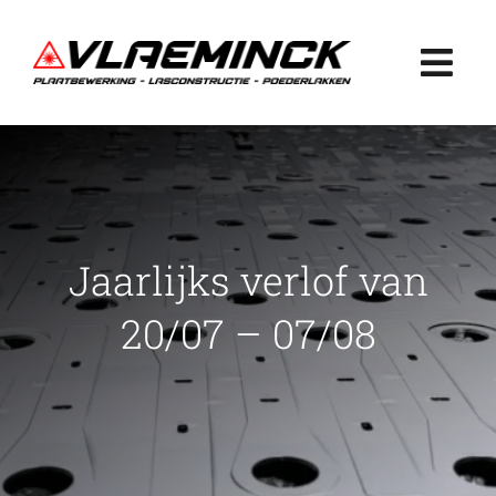
Ga
naar
Togg
inhoud
Navi
Home
Plaatbewerking
Jaarlijks verlof van
Lasconstructie
20/07 – 07/08
Poederlakken
Projecten