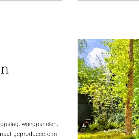
en
topslag, wandpanelen,
 maat geproduceerd in