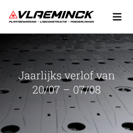
Ga
naar
Togg
inhoud
Navi
Home
Plaatbewerking
Jaarlijks verlof van
Lasconstructie
20/07 – 07/08
Poederlakken
Projecten