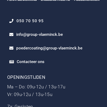
050 70 50 95
info@group-vlaeminck.be
poedercoating@group-vlaeminck.be
Contacteer ons
OPENINGSTIJDEN
Ma – Do: 09u-12u / 13u-17u
Vr: 09u-12u / 13u-15u
Za: Gesloten