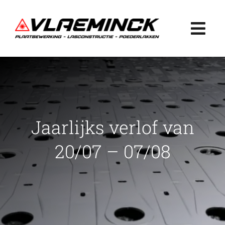
Ga
naar
Togg
inhoud
Navi
Home
Plaatbewerking
Jaarlijks verlof van
Lasconstructie
20/07 – 07/08
Poederlakken
Projecten