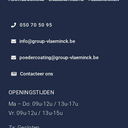
050 70 50 95
info@group-vlaeminck.be
poedercoating@group-vlaeminck.be
Contacteer ons
OPENINGSTIJDEN
Ma – Do: 09u-12u / 13u-17u
Vr: 09u-12u / 13u-15u
Za: Gesloten