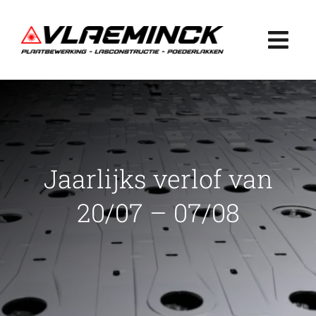
Ga
naar
Togg
inhoud
Navi
Home
Plaatbewerking
Jaarlijks verlof van
Lasconstructie
20/07 – 07/08
Poederlakken
Projecten