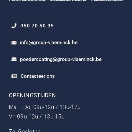
050 70 50 95
info@group-vlaeminck.be
poedercoating@group-vlaeminck.be
Contacteer ons
OPENINGSTIJDEN
Ma – Do: 09u-12u / 13u-17u
Vr: 09u-12u / 13u-15u
Za: Gesloten