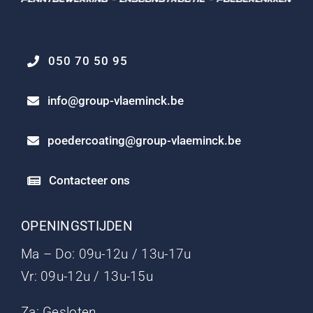
050 70 50 95
info@group-vlaeminck.be
poedercoating@group-vlaeminck.be
Contacteer ons
OPENINGSTIJDEN
Ma – Do: 09u-12u / 13u-17u
Vr: 09u-12u / 13u-15u
Za: Gesloten