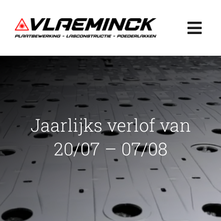
Ga
naar
Togg
inhoud
Navi
Home
Plaatbewerking
Jaarlijks verlof van
Lasconstructie
20/07 – 07/08
Poederlakken
Projecten