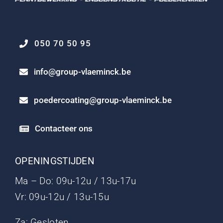
050 70 50 95
info@group-vlaeminck.be
poedercoating@group-vlaeminck.be
Contacteer ons
OPENINGSTIJDEN
Ma – Do: 09u-12u / 13u-17u
Vr: 09u-12u / 13u-15u
Za: Gesloten