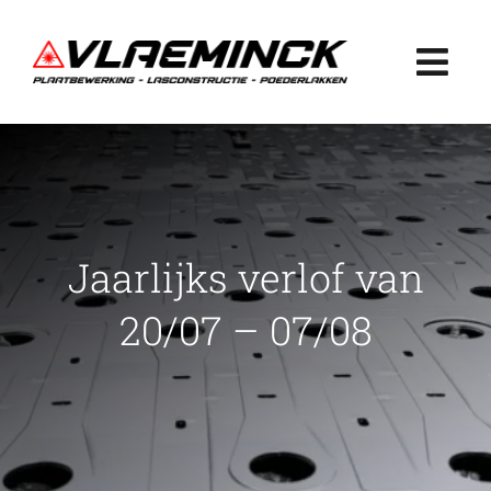
Ga
naar
Togg
inhoud
Navi
Home
Plaatbewerking
Jaarlijks verlof van
Lasconstructie
20/07 – 07/08
Poederlakken
Projecten