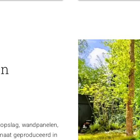
en
topslag, wandpanelen,
 maat geproduceerd in