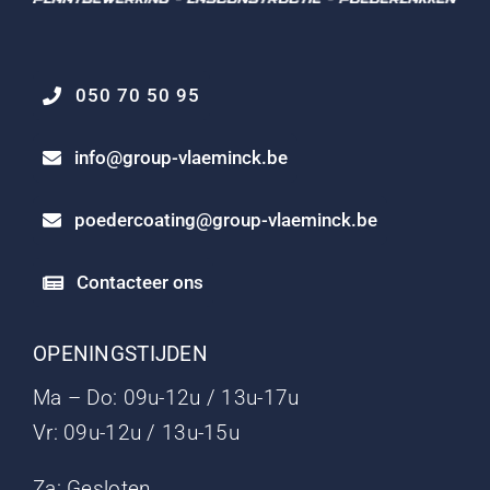
050 70 50 95
info@group-vlaeminck.be
poedercoating@group-vlaeminck.be
Contacteer ons
OPENINGSTIJDEN
Ma – Do: 09u-12u / 13u-17u
Vr: 09u-12u / 13u-15u
Za: Gesloten