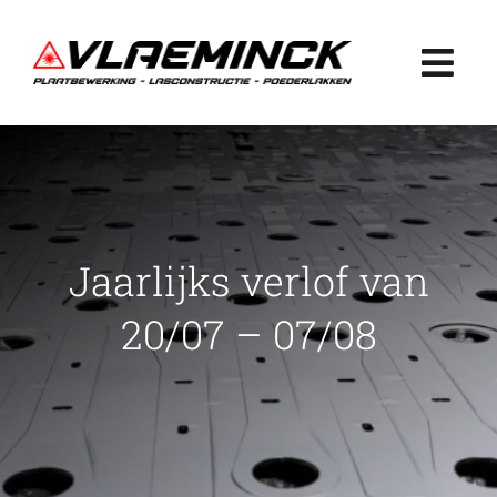
Ga
naar
Togg
inhoud
Navi
Home
Plaatbewerking
Jaarlijks verlof van
Lasconstructie
20/07 – 07/08
Poederlakken
Projecten