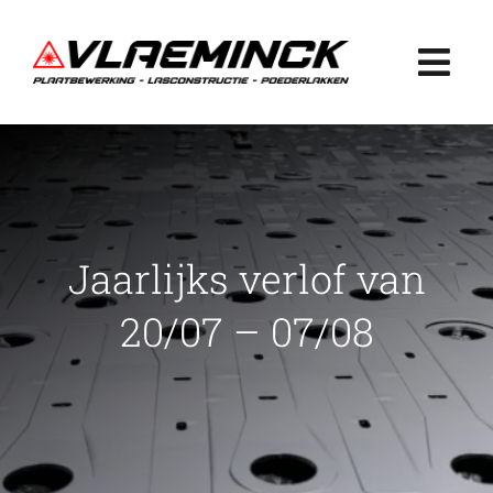
Ga
naar
Togg
inhoud
Navi
Home
Plaatbewerking
Jaarlijks verlof van
Lasconstructie
20/07 – 07/08
Poederlakken
Projecten