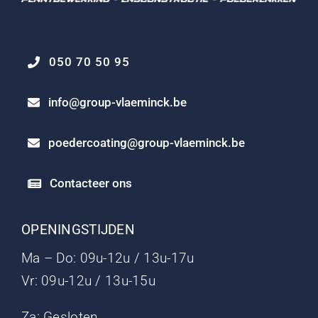
050 70 50 95
info@group-vlaeminck.be
poedercoating@group-vlaeminck.be
Contacteer ons
OPENINGSTIJDEN
Ma – Do: 09u-12u / 13u-17u
Vr: 09u-12u / 13u-15u
Za: Gesloten