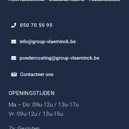
050 70 50 95
info@group-vlaeminck.be
poedercoating@group-vlaeminck.be
Contacteer ons
OPENINGSTIJDEN
Ma – Do: 09u-12u / 13u-17u
Vr: 09u-12u / 13u-15u
Za: Gesloten