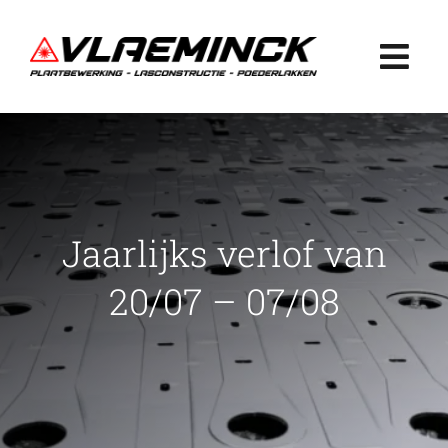
Ga
naar
Togg
inhoud
Navi
Home
Plaatbewerking
Jaarlijks verlof van
Lasconstructie
20/07 – 07/08
Poederlakken
Projecten