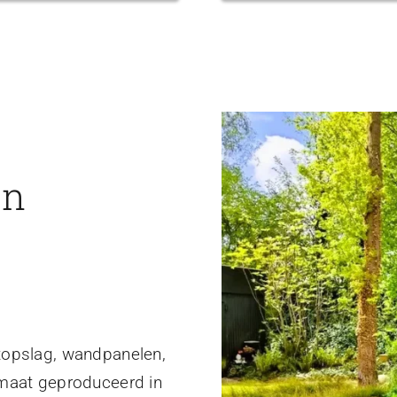
en
topslag, wandpanelen,
 maat geproduceerd in