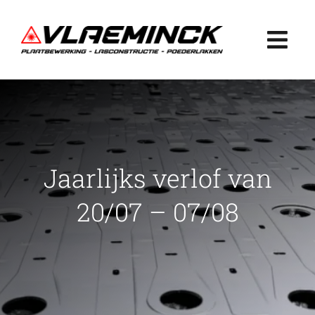
Ga
naar
Togg
inhoud
Navi
Home
Plaatbewerking
Jaarlijks verlof van
Lasconstructie
20/07 – 07/08
Poederlakken
Projecten