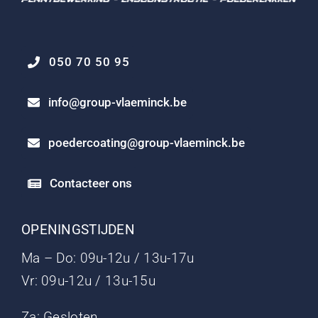
050 70 50 95
info@group-vlaeminck.be
poedercoating@group-vlaeminck.be
Contacteer ons
OPENINGSTIJDEN
Ma – Do: 09u-12u / 13u-17u
Vr: 09u-12u / 13u-15u
Za: Gesloten