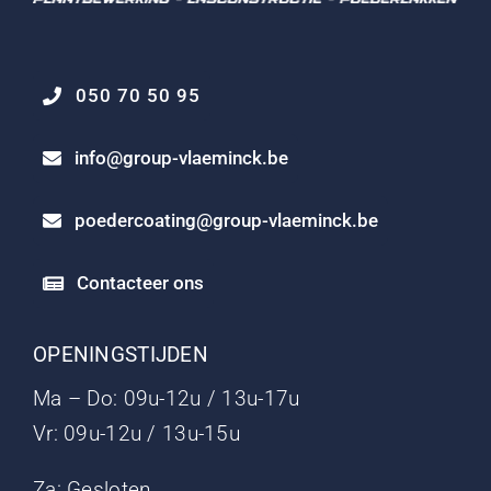
050 70 50 95
info@group-vlaeminck.be
poedercoating@group-vlaeminck.be
Contacteer ons
OPENINGSTIJDEN
Ma – Do: 09u-12u / 13u-17u
Vr: 09u-12u / 13u-15u
Za: Gesloten