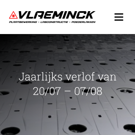
Ga
naar
Togg
inhoud
Navi
Home
Plaatbewerking
Jaarlijks verlof van
Lasconstructie
20/07 – 07/08
Poederlakken
Projecten