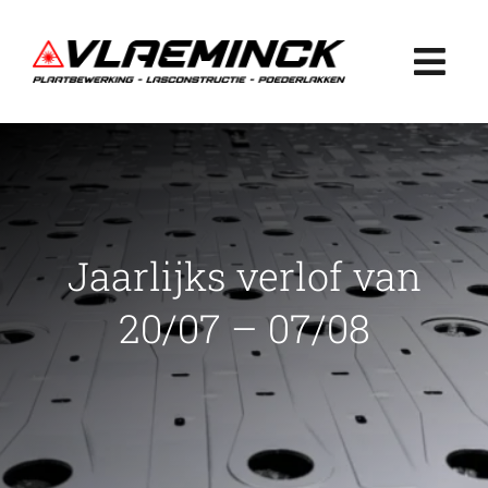
Ga
naar
Togg
inhoud
Navi
Home
Plaatbewerking
Jaarlijks verlof van
Lasconstructie
20/07 – 07/08
Poederlakken
Projecten