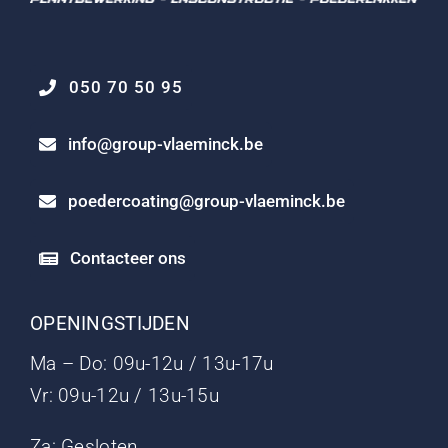
050 70 50 95
info@group-vlaeminck.be
poedercoating@group-vlaeminck.be
Contacteer ons
OPENINGSTIJDEN
Ma – Do: 09u-12u / 13u-17u
Vr: 09u-12u / 13u-15u
Za: Gesloten