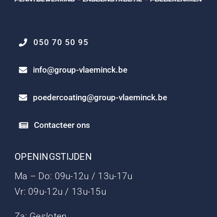
050 70 50 95
info@group-vlaeminck.be
poedercoating@group-vlaeminck.be
Contacteer ons
OPENINGSTIJDEN
Ma – Do: 09u-12u / 13u-17u
Vr: 09u-12u / 13u-15u
Za: Gesloten