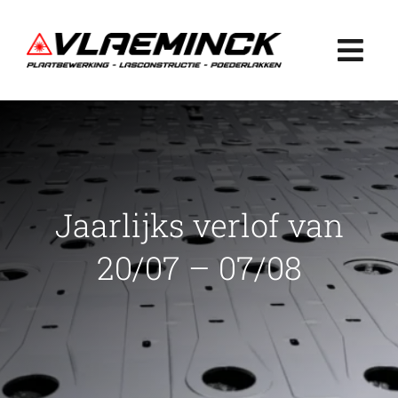
Ga
naar
Togg
inhoud
Navi
Home
Plaatbewerking
Jaarlijks verlof van
Lasconstructie
20/07 – 07/08
Poederlakken
Projecten