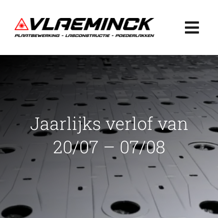
Ga
naar
Togg
inhoud
Navi
Home
Plaatbewerking
Jaarlijks verlof van
Lasconstructie
20/07 – 07/08
Poederlakken
Projecten