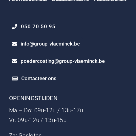
050 70 50 95
info@group-vlaeminck.be
poedercoating@group-vlaeminck.be
Contacteer ons
OPENINGSTIJDEN
Ma – Do: 09u-12u / 13u-17u
Vr: 09u-12u / 13u-15u
Za: Gesloten