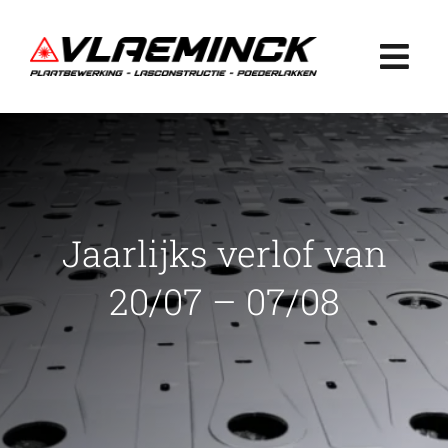
Ga
naar
Togg
inhoud
Navi
Home
Plaatbewerking
Jaarlijks verlof van
Lasconstructie
20/07 – 07/08
Poederlakken
Projecten