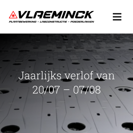
Ga
naar
Togg
inhoud
Navi
Home
Plaatbewerking
Jaarlijks verlof van
Lasconstructie
20/07 – 07/08
Poederlakken
Projecten