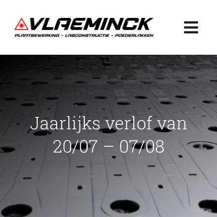
Ga
naar
Togg
inhoud
Navi
Home
Plaatbewerking
Jaarlijks verlof van
Lasconstructie
20/07 – 07/08
Poederlakken
Projecten