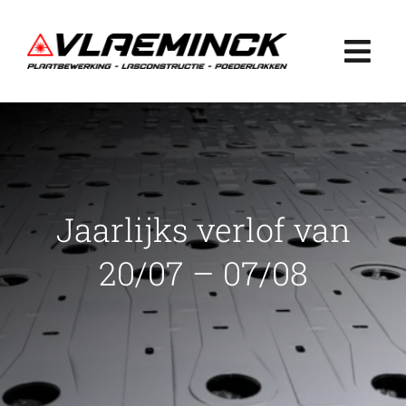
Ga
naar
Togg
inhoud
Navi
Home
Plaatbewerking
Jaarlijks verlof van
Lasconstructie
20/07 – 07/08
Poederlakken
Projecten