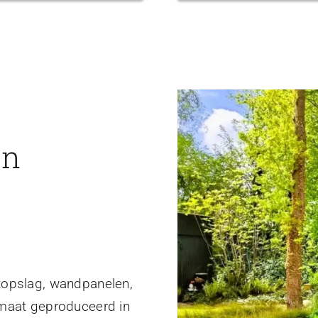
en
topslag, wandpanelen,
 maat geproduceerd in