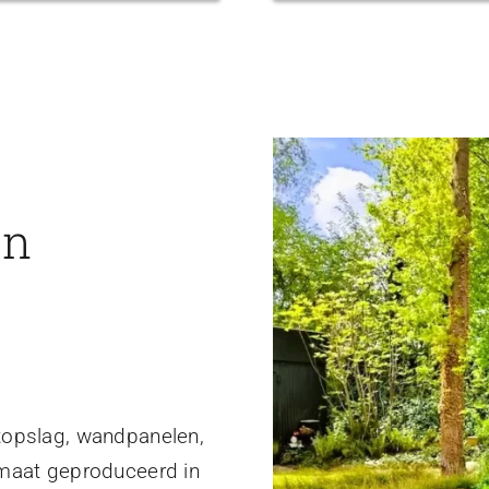
en
topslag, wandpanelen,
 maat geproduceerd in