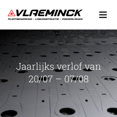
Ga
naar
Togg
inhoud
Navi
Home
Plaatbewerking
Jaarlijks verlof van
Lasconstructie
20/07 – 07/08
Poederlakken
Projecten