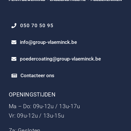
050 70 50 95
info@group-vlaeminck.be
poedercoating@group-vlaeminck.be
Contacteer ons
OPENINGSTIJDEN
Ma – Do: 09u-12u / 13u-17u
Vr: 09u-12u / 13u-15u
Za: Gesloten